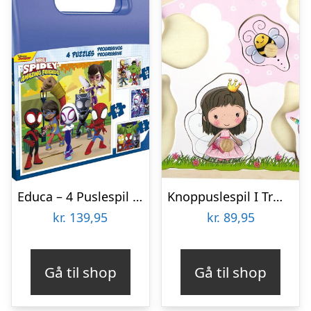
Educa – 4 Puslespil I Kuffert – 6-9-12-16 Brikker – Spidey & His Amazing Friends
Knoppuslespil I Træ – 6 Brikker – Lillie & Ellie
kr.
139,95
kr.
89,95
Gå til shop
Gå til shop