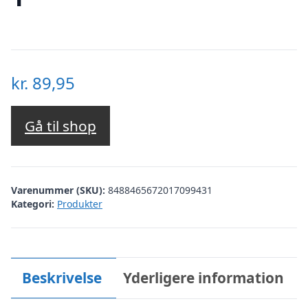
kr.
89,95
Gå til shop
Varenummer (SKU):
8488465672017099431
Kategori:
Produkter
Beskrivelse
Yderligere information