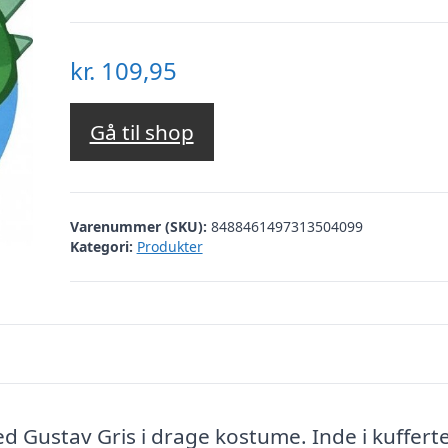
kr.
109,95
Gå til shop
Varenummer (SKU):
8488461497313504099
Kategori:
Produkter
 med Gustav Gris i drage kostume. Inde i kuffert