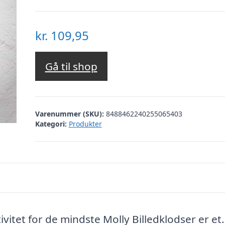
kr.
109,95
Gå til shop
Varenummer (SKU):
8488462240255065403
Kategori:
Produkter
ivitet for de mindste Molly Billedklodser er et