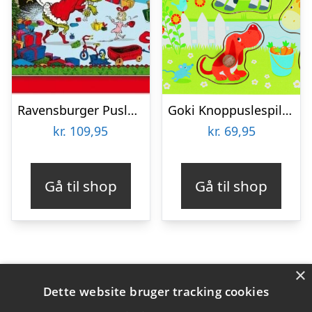
Ravensburger Puslespil – The Grinch – 100 Xxl Brikker
Goki Knoppuslespil – Bondegårdsdyr – Træ – 8 Brikker
kr.
109,95
kr.
69,95
Gå til shop
Gå til shop
×
Varekategorier
Dette website bruger tracking cookies
Produkter