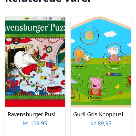
Ravensburger Puslespil – The Grinch – 100 Xxl Brikker
Gurli Gris Knoppuslespil – Træpuslespil Med Knopper
kr.
109,95
kr.
89,95