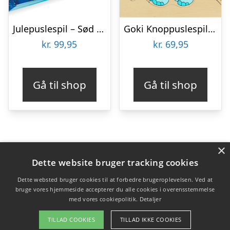
Julepuslespil – Sød Jul – 200 Xxl Brikker – Ravensburger
Goki Knoppuslespil – Zoo Dyr – Træ – 8 Brikker
kr.
99,95
kr.
69,95
Gå til shop
Gå til shop
×
Varekategorier
Dette website bruger tracking cookies
Produkter
Dette websted bruger cookies til at forbedre brugeroplevelsen. Ved at
bruge vores hjemmeside accepterer du alle cookies i overensstemmelse
med vores cookiepolitik.
Detaljer
Copyright 2026 - Pilanto Aps
TILLAD COOKIES
TILLAD IKKE COOKIES
Forside
Om / kontakt
Blog
Betingelser