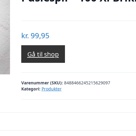
kr.
99,95
Gå til shop
Varenummer (SKU):
8488466245215629097
Kategori:
Produkter