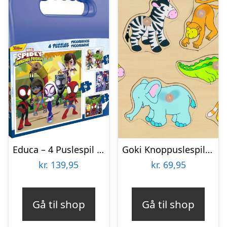
Educa – 4 Puslespil I Kuffert – 6-9-12-16 Brikker – Spidey & His Amazing Friends
Goki Knoppuslespil – Zoo Dyr – Træ – 8 Brikker
kr.
139,95
kr.
69,95
Gå til shop
Gå til shop