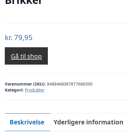
kr.
79,95
Gå til shop
Varenummer (SKU):
8488468087877686500
Kategori:
Produkter
Beskrivelse
Yderligere information