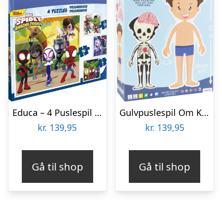
Educa – 4 Puslespil I Kuffert – 6-9-12-16 Brikker – Spidey & His Amazing Friends
Gulvpuslespil Om Kroppen – Dreng
kr.
139,95
kr.
139,95
Gå til shop
Gå til shop