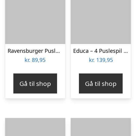
Ravensburger Puslespil – Travel Far – My First Puzzles – 4 Stk
Educa – 4 Puslespil I Kuffert – 6-9-12-16 Brikker – Spidey & His Amazing Friends
kr.
89,95
kr.
139,95
Gå til shop
Gå til shop