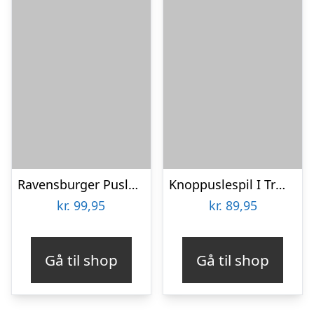
Ravensburger Puslespil – Bluey – 3×49 Brikker
Knoppuslespil I Træ – 6 Brikker – Lillie & Ellie
kr.
99,95
kr.
89,95
Gå til shop
Gå til shop