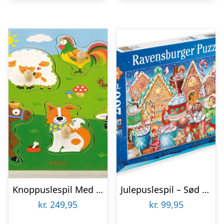
Knoppuslespil Med Lyd – Bondegårdsdyr – Træ – Viga
Julepuslespil – Sød Jul – 200 Xxl Brikker – Ravensburger
kr.
249,95
kr.
99,95