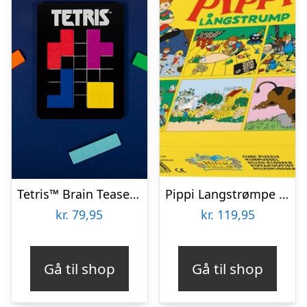
Tetris™ Brain Teaser Puzzle
Pippi Langstrømpe – Puslespil Klodser – 12 Klodser
kr.
79,95
kr.
119,95
Gå til shop
Gå til shop