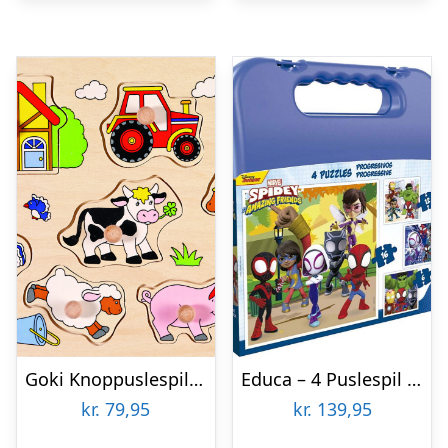
Goki Knoppuslespil – Bondegård – Træ – 9 Brikker
Educa – 4 Puslespil I Kuffert – 6-9-12-16 Brikker – Spidey & His Amazing Friends
kr.
79,95
kr.
139,95