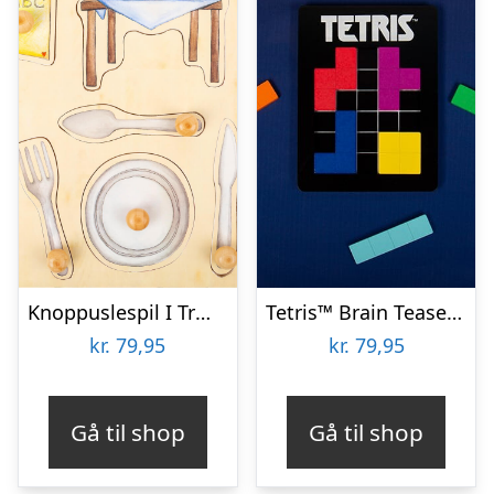
Knoppuslespil I Træ – Hverdags Ting – 10 Brikker – Small Foot
Tetris™ Brain Teaser Puzzle
kr.
79,95
kr.
79,95
Gå til shop
Gå til shop