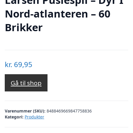
Nord-atlanteren – 60
Brikker
kr.
69,95
Gå til shop
Varenummer (SKU):
8488469669847758836
Kategori:
Produkter