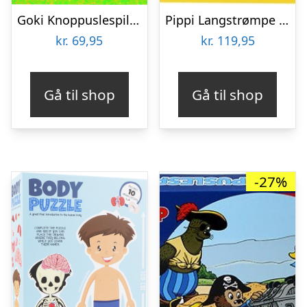
Goki Knoppuslespil – Afrikanske Dyreunger – Træ – 8 Brikker
Pippi Langstrømpe – Puslespil Klodser – 12 Klodser
kr.
69,95
kr.
119,95
Gå til shop
Gå til shop
-27%