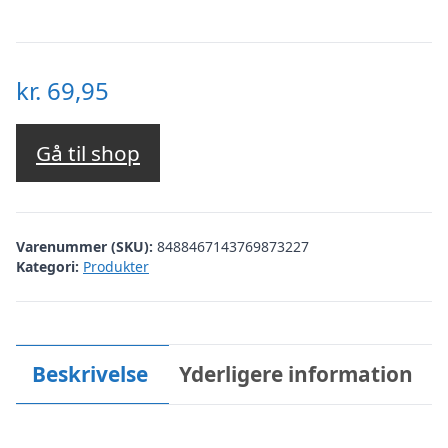
kr.
69,95
Gå til shop
Varenummer (SKU):
8488467143769873227
Kategori:
Produkter
Beskrivelse
Yderligere information