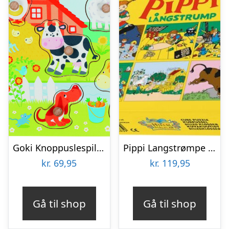
Goki Knoppuslespil – Bondegårdsdyr – Træ – 8 Brikker
Pippi Langstrømpe – Puslespil Klodser – 12 Klodser
kr.
69,95
kr.
119,95
Gå til shop
Gå til shop