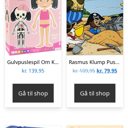
Gulvpuslespil Om Kroppen – Pige
Rasmus Klump Puslespil – Skattejagt – 12 Og 24 Brikker
Den
Den
kr.
139,95
kr.
109,95
kr.
79,95
oprindelige
aktu
pris
pris
Gå til shop
Gå til shop
var:
er:
kr. 109,95.
kr. 7