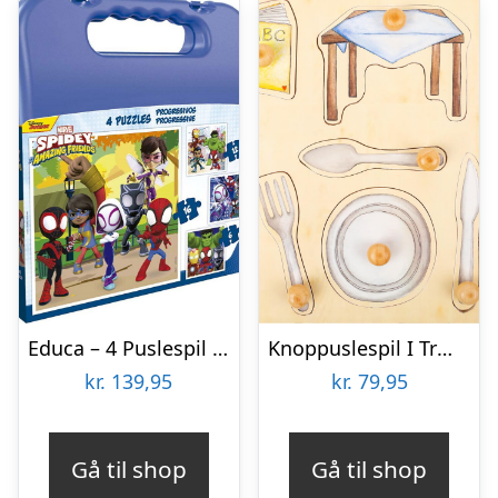
Educa – 4 Puslespil I Kuffert – 6-9-12-16 Brikker – Spidey & His Amazing Friends
Knoppuslespil I Træ – Hverdags Ting – 10 Brikker – Small Foot
kr.
139,95
kr.
79,95
Gå til shop
Gå til shop