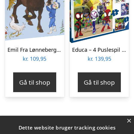
Emil Fra Lønneberg Gulvpuslespil
Educa – 4 Puslespil I Kuffert – 6-9-12-16 Brikker – Spidey & His Amazing Friends
kr.
109,95
kr.
139,95
Gå til shop
Gå til shop
×
Varekategorier
Dette website bruger tracking cookies