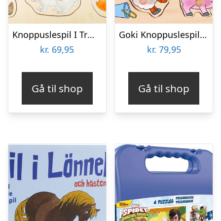
Knoppuslespil I Træ – Skovdyr – 9 Brikker – Small Foot
Goki Knoppuslespil – Bondegård – Træ – 9 Brikker
kr.
69,95
kr.
79,95
Gå til shop
Gå til shop