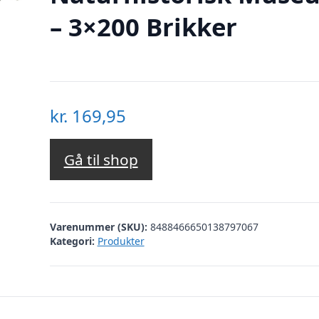
– 3×200 Brikker
kr.
169,95
Gå til shop
Varenummer (SKU):
8488466650138797067
Kategori:
Produkter