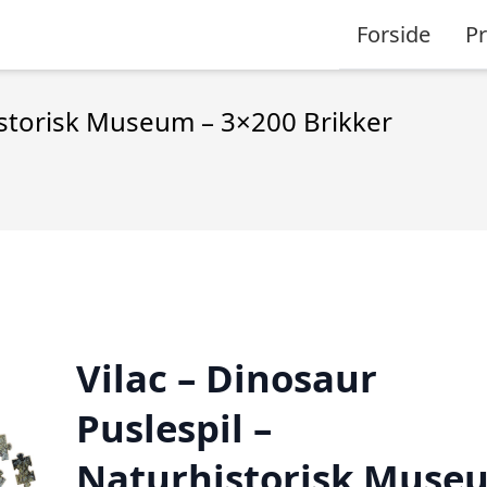
Forside
P
historisk Museum – 3×200 Brikker
Vilac – Dinosaur
Puslespil –
Naturhistorisk Muse