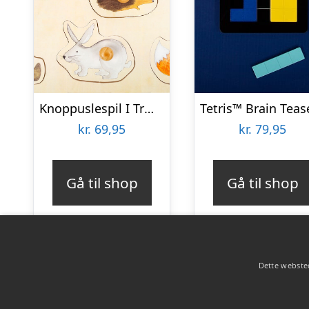
Knoppuslespil I Træ – Skovdyr – 9 Brikker – Small Foot
kr.
69,95
kr.
79,95
Gå til shop
Gå til shop
Dette websted