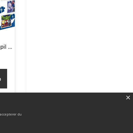
Educa – 4 Puslespil I Kuffert – 6-9-12-16 Brikker – Spidey & His Amazing Friends
p
×
 accepterer du