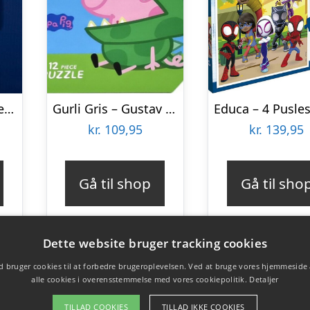
Tetris™ Brain Teaser Puzzle
Gurli Gris – Gustav Kuffert Med Puslespil
kr.
109,95
kr.
139,95
Gå til shop
Gå til sho
Dette website bruger tracking cookies
 bruger cookies til at forbedre brugeroplevelsen. Ved at bruge vores hjemmeside
alle cookies i overensstemmelse med vores cookiepolitik.
Detaljer
TILLAD COOKIES
TILLAD IKKE COOKIES