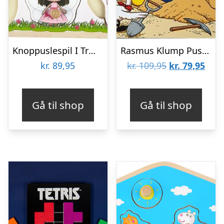
Knoppuslespil I Træ – 6 Brikker – Lillie & Ellie
Rasmus Klump Puslespil – Skattejagt – 12 Og 24 Brikker
Den
Den
kr.
89,95
kr.
109,95
kr.
79,95
oprindelige
aktu
pris
pris
Gå til shop
Gå til shop
var:
er:
kr. 109,95.
kr. 7