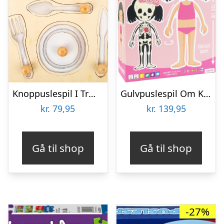
Knoppuslespil I Træ – Hverdags Ting – 10 Brikker – Small Foot
Gulvpuslespil Om Kroppen – Pige
kr.
79,95
kr.
139,95
Gå til shop
Gå til shop
-27%