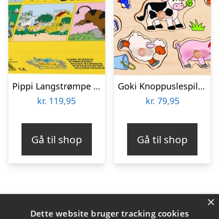
Pippi Langstrømpe – Puslespil Klodser – 12 Klodser
Goki Knoppuslespil – Bondegård – Træ – 9 Brikker
kr.
119,95
kr.
79,95
Gå til shop
Gå til shop
×
Varekategorier
Dette website bruger tracking cookies