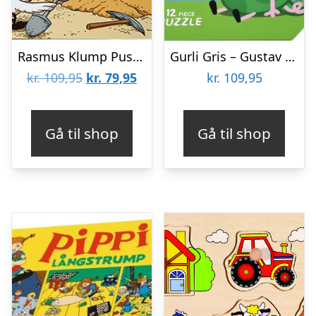
Rasmus Klump Puslespil – Skattejagt – 12 Og 24 Brikker
Gurli Gris – Gustav Kuffert Med Puslespil
Den
Den
kr.
109,95
kr.
79,95
kr.
109,95
oprindelige
aktuelle
pris
pris
Gå til shop
Gå til shop
var:
er:
kr. 109,95.
kr. 79,95.