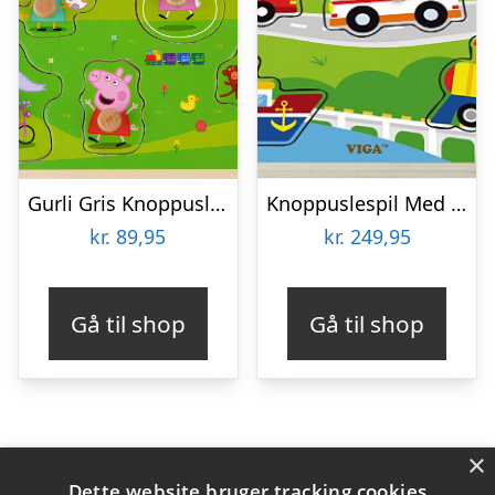
Gurli Gris Knoppuslespil – Træpuslespil Med Knopper
Knoppuslespil Med Lyd – Transport – Træ – Viga
kr.
89,95
kr.
249,95
Gå til shop
Gå til shop
×
Varekategorier
Dette website bruger tracking cookies