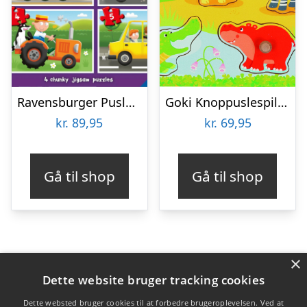
Ravensburger Puslespil – Travel Far – My First Puzzles – 4 Stk
Goki Knoppuslespil – Afrikanske Dyreunger – Træ – 8 Brikker
kr.
89,95
kr.
69,95
Gå til shop
Gå til shop
×
Varekategorier
Dette website bruger tracking cookies
Produkter
Dette websted bruger cookies til at forbedre brugeroplevelsen. Ved at