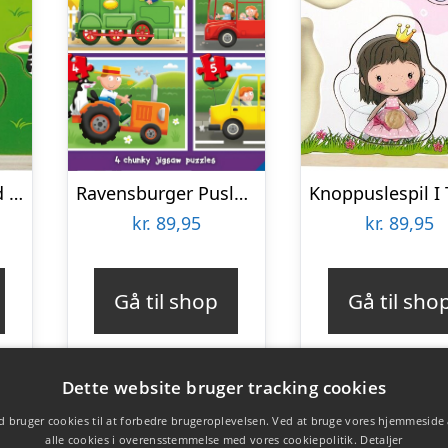
Knoppuslespil Med Lyd – Bondegårdsdyr – Træ – Viga
Ravensburger Puslespil – Travel Far – My First Puzzles – 4 Stk
kr.
89,95
kr.
89,95
Gå til shop
Gå til sho
Dette website bruger tracking cookies
 bruger cookies til at forbedre brugeroplevelsen. Ved at bruge vores hjemmeside
alle cookies i overensstemmelse med vores cookiepolitik.
Detaljer