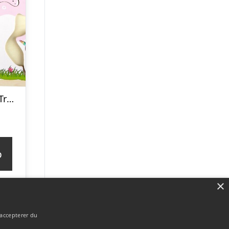
Knoppuslespil I Træ – 6 Brikker – Lillie & Ellie
p
×
 accepterer du