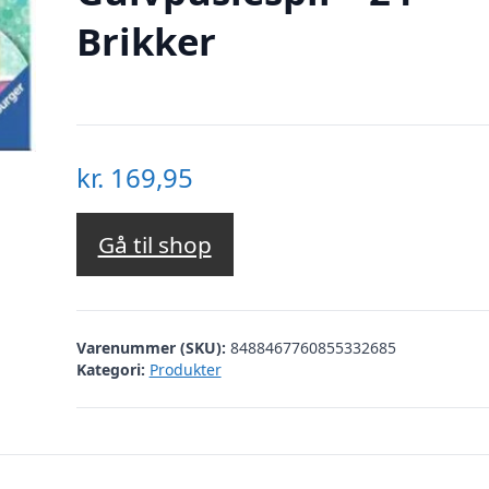
Brikker
kr.
169,95
Gå til shop
Varenummer (SKU):
8488467760855332685
Kategori:
Produkter