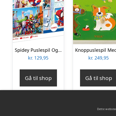
Spidey Puslespil Og Vendespil – Edukit 4-i-1 – Clementoni
kr.
129,95
kr.
249,95
Gå til shop
Gå til shop
Dette websted