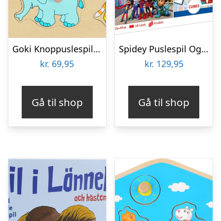
Goki Knoppuslespil – Zoo Dyr – Træ – 8 Brikker
Spidey Puslespil Og Vendespil – Edukit 4-i-1 – Clementoni
kr.
69,95
kr.
129,95
Gå til shop
Gå til shop