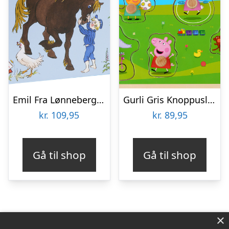
Emil Fra Lønneberg Gulvpuslespil
Gurli Gris Knoppuslespil – Træpuslespil Med Knopper
kr.
109,95
kr.
89,95
Gå til shop
Gå til shop
×