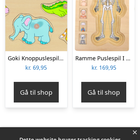
Goki Knoppuslespil – Zoo Dyr – Træ – 8 Brikker
Ramme Puslespil I Træ – Anatomi – Dreng – Small Foot
kr.
69,95
kr.
169,95
Gå til shop
Gå til shop
×
Varekategorier
Dette website bruger tracking cookies