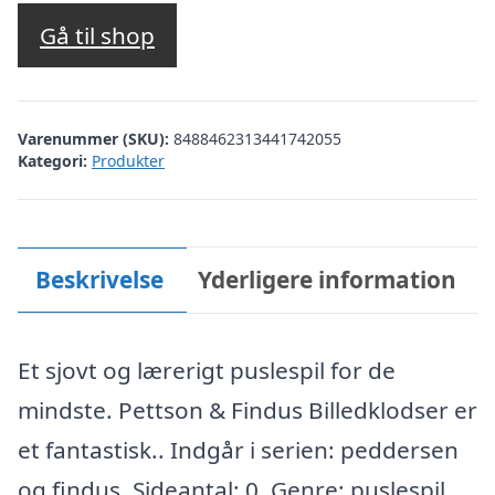
Gå til shop
Varenummer (SKU):
8488462313441742055
Kategori:
Produkter
Beskrivelse
Yderligere information
Et sjovt og lærerigt puslespil for de
mindste. Pettson & Findus Billedklodser er
et fantastisk.. Indgår i serien: peddersen
og findus. Sideantal: 0. Genre: puslespil