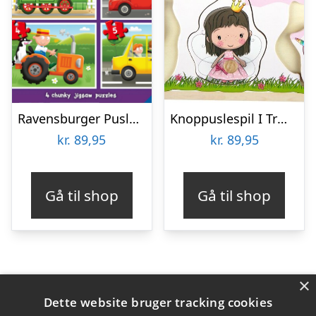
Ravensburger Puslespil – Travel Far – My First Puzzles – 4 Stk
Knoppuslespil I Træ – 6 Brikker – Lillie & Ellie
kr.
89,95
kr.
89,95
Gå til shop
Gå til shop
×
Varekategorier
Dette website bruger tracking cookies