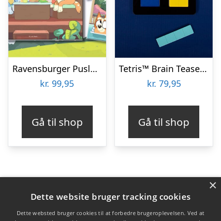
Ravensburger Puslespil – Bluey – 3×49 Brikker
Tetris™ Brain Teaser Puzzle
kr.
99,95
kr.
79,95
Gå til shop
Gå til shop
×
Varekategorier
Dette website bruger tracking cookies
Produkter
Dette websted bruger cookies til at forbedre brugeroplevelsen. Ved at