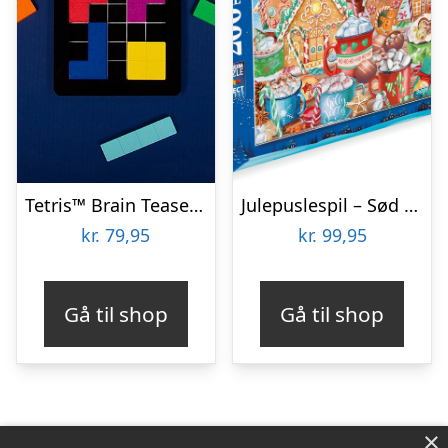
Tetris™ Brain Teaser Puzzle
Julepuslespil – Sød Jul – 200 Xxl Brikker – Ravensburger
kr.
79,95
kr.
99,95
Gå til shop
Gå til shop
×