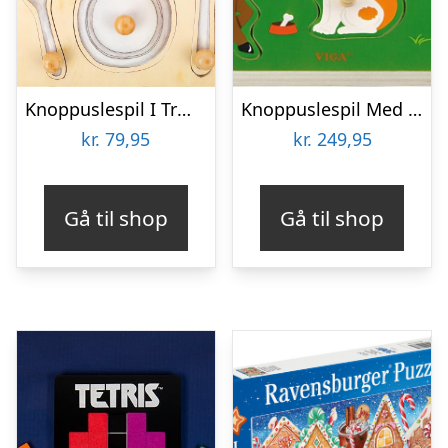
Knoppuslespil I Træ – Hverdags Ting – 10 Brikker – Small Foot
Knoppuslespil Med Lyd – Bondegårdsdyr – Træ – Viga
kr.
79,95
kr.
249,95
Gå til shop
Gå til shop