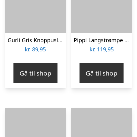
Gurli Gris Knoppuslespil – Træpuslespil Med Knopper
Pippi Langstrømpe – Puslespil Klodser – 12 Klodser
kr.
89,95
kr.
119,95
Gå til shop
Gå til shop