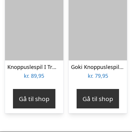
Knoppuslespil I Træ – 6 Brikker – Lillie & Ellie
Goki Knoppuslespil – Bondegård – Træ – 9 Brikker
kr.
89,95
kr.
79,95
Gå til shop
Gå til shop