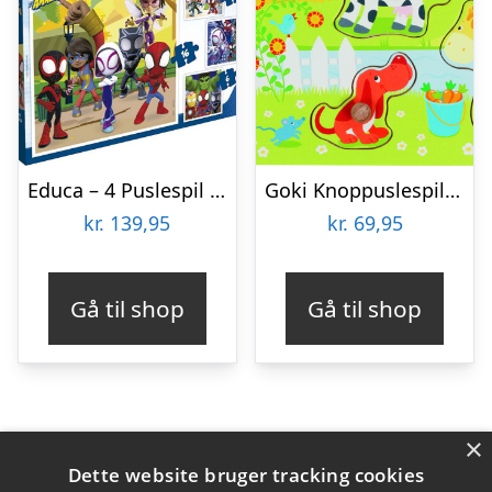
Educa – 4 Puslespil I Kuffert – 6-9-12-16 Brikker – Spidey & His Amazing Friends
Goki Knoppuslespil – Bondegårdsdyr – Træ – 8 Brikker
kr.
139,95
kr.
69,95
Gå til shop
Gå til shop
×
Varekategorier
Dette website bruger tracking cookies