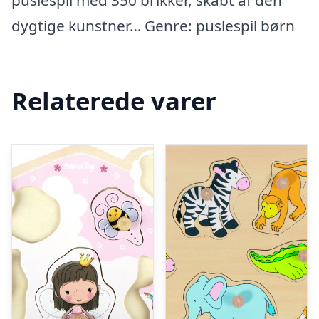
puslespil med 350 brikker, skabt af den
dygtige kunstner… Genre: puslespil børn
Relaterede varer