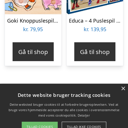
Goki Knoppuslespil – Bondegård – Træ – 9 Brikker
Educa – 4 Puslespil I Kuffert – 6-9-12-16 Brikker – Spidey & His Amazing Friends
kr.
79,95
kr.
139,95
Gå til shop
Gå til shop
×
Varekategorier
Dette website bruger tracking cookies
Produkter
Dette websted bruger cookies til at forbedre brugeroplevelsen. Ved at
bruge vores hjemmeside accepterer du alle cookies i overensstemmelse
med vores cookiepolitik.
Detaljer
Copyright 2026 - Pilanto Aps
TILLAD COOKIES
TILLAD IKKE COOKIES