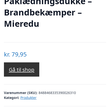
Påklædningsdukke –
Brandbekæmper –
Mieredu
kr.
79,95
Gå til shop
Varenummer (SKU):
8488468335390026310
Kategori:
Produkter