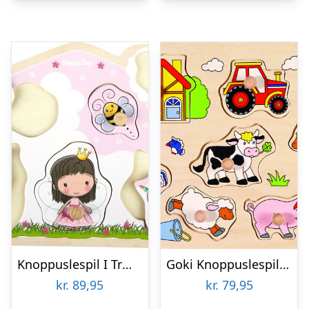
Knoppuslespil I Træ – 6 Brikker – Lillie & Ellie
Goki Knoppuslespil – Bondegård – Træ – 9 Brikker
kr.
89,95
kr.
79,95