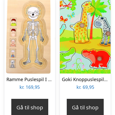
Ramme Puslespil I Træ – Anatomi – Dreng – Small Foot
Goki Knoppuslespil – Afrikanske Dyreunger – Træ – 8 Brikker
kr.
169,95
kr.
69,95
Gå til shop
Gå til shop