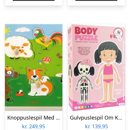
Knoppuslespil Med Lyd – Bondegårdsdyr – Træ – Viga
Gulvpuslespil Om Kroppen – Pige
kr.
249,95
kr.
139,95