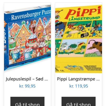
Julepuslespil – Sød Jul – 200 Xxl Brikker – Ravensburger
Pippi Langstrømpe – Puslespil Klodser – 12 Klodser
kr.
99,95
kr.
119,95
Gå til shop
Gå til shop