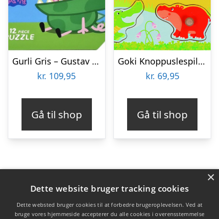
Gurli Gris – Gustav Kuffert Med Puslespil
Goki Knoppuslespil – Afrikanske Dyreunger – Træ – 8 Brikker
kr.
109,95
kr.
69,95
Gå til shop
Gå til shop
×
Varekategorier
Dette website bruger tracking cookies
Produkter
Dette websted bruger cookies til at forbedre brugeroplevelsen. Ved at
bruge vores hjemmeside accepterer du alle cookies i overensstemmelse