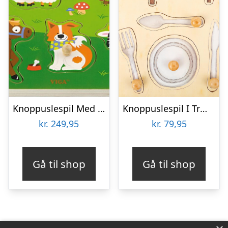
Knoppuslespil Med Lyd – Bondegårdsdyr – Træ – Viga
Knoppuslespil I Træ – Hverdags Ting – 10 Brikker – Small Foot
kr.
249,95
kr.
79,95
Gå til shop
Gå til shop