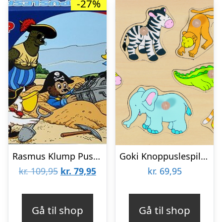
-27%
Rasmus Klump Puslespil – Skattejagt – 12 Og 24 Brikker
Goki Knoppuslespil – Zoo Dyr – Træ – 8 Brikker
Den
Den
kr.
109,95
kr.
79,95
kr.
69,95
oprindelige
aktuelle
pris
pris
Gå til shop
Gå til shop
var:
er: