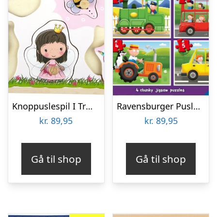
Knoppuslespil I Træ – 6 Brikker – Lillie & Ellie
Ravensburger Puslespil – Travel Far – My First Puzzles – 4 Stk
kr.
89,95
kr.
89,95
Gå til shop
Gå til shop