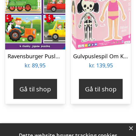
Ravensburger Puslespil – Travel Far – My First Puzzles – 4 Stk
Gulvpuslespil Om Kroppen – Pige
kr.
89,95
kr.
139,95
Gå til shop
Gå til shop
×
Varekategorier
Dette website bruger tracking cookies