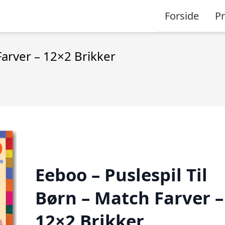
Forside
P
Farver – 12×2 Brikker
Eeboo – Puslespil Til
Børn – Match Farver –
12×2 Brikker