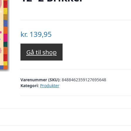
kr.
139,95
Gå til shop
Varenummer (SKU):
8488462359127695648
Kategori:
Produkter