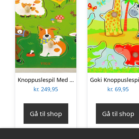
Knoppuslespil Med Lyd – Bondegårdsdyr – Træ – Viga
kr.
249,95
kr.
69,95
Gå til shop
Gå til shop