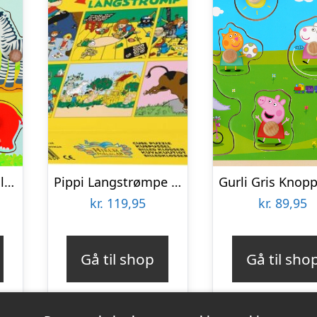
Goki Knoppuslespil – Afrikanske Dyreunger – Træ – 8 Brikker
Pippi Langstrømpe – Puslespil Klodser – 12 Klodser
kr.
119,95
kr.
89,95
Gå til shop
Gå til sho