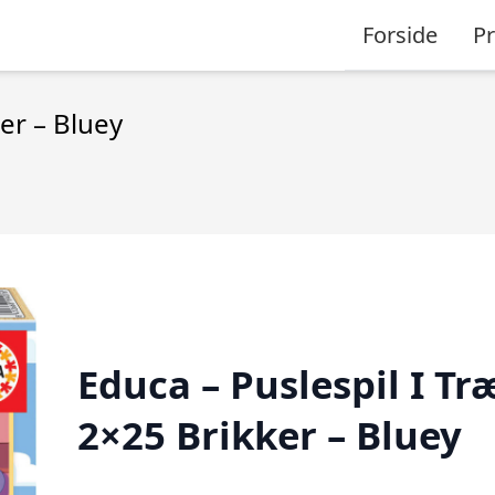
Forside
P
er – Bluey
Educa – Puslespil I Tr
2×25 Brikker – Bluey