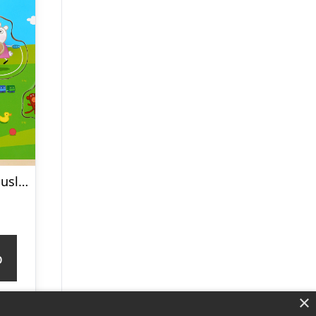
Gurli Gris Knoppuslespil – Træpuslespil Med Knopper
p
×