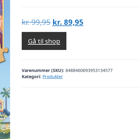
Den
Den
kr.
99,95
kr.
89,95
oprindelige
aktuelle
pris
pris
Gå til shop
var:
er:
kr. 99,95.
kr. 89,95.
Varenummer (SKU):
8488460693953134577
Kategori:
Produkter