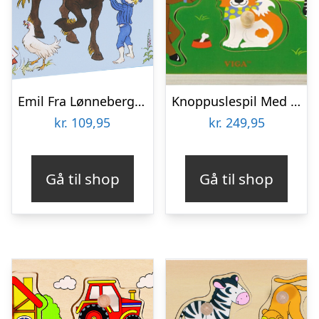
Emil Fra Lønneberg Gulvpuslespil
Knoppuslespil Med Lyd – Bondegårdsdyr – Træ – Viga
kr.
109,95
kr.
249,95
Gå til shop
Gå til shop