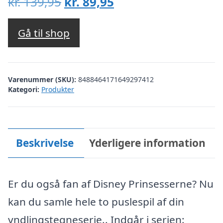
Den
Den
kr.
139,95
kr.
89,95
oprindelige
aktuelle
pris
pris
Gå til shop
var:
er:
kr. 139,95.
kr. 89,95.
Varenummer (SKU):
8488464171649297412
Kategori:
Produkter
Beskrivelse
Yderligere information
Er du også fan af Disney Prinsesserne? Nu
kan du samle hele to puslespil af din
yndlingstegneserie.. Indgår i serien: