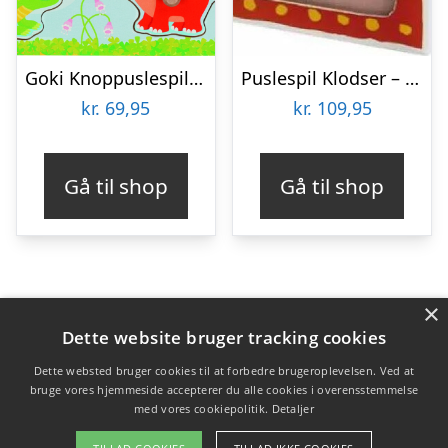
Goki Knoppuslespil – Afrikanske Dyreunger – Træ – 8 Brikker
Puslespil Klodser – Malle Mus – 4 Klodser
kr.
69,95
kr.
109,95
Gå til shop
Gå til shop
×
Varekategorier
Dette website bruger tracking cookies
Produkter
Dette websted bruger cookies til at forbedre brugeroplevelsen. Ved at
bruge vores hjemmeside accepterer du alle cookies i overensstemmelse
med vores cookiepolitik.
Detaljer
Copyright 2026 - Pilanto Aps