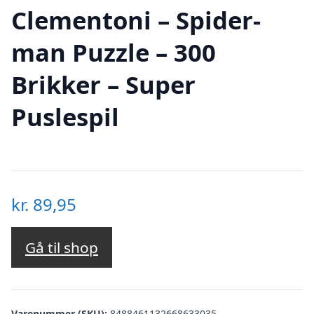
Clementoni – Spider-
man Puzzle – 300
Brikker – Super
Puslespil
kr.
89,95
Gå til shop
Varenummer (SKU):
8488461132668633035