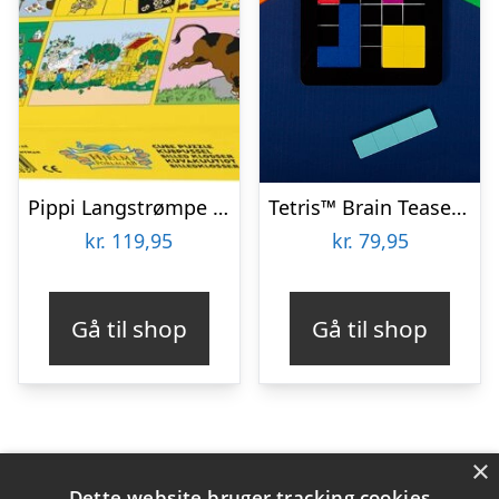
Pippi Langstrømpe – Puslespil Klodser – 12 Klodser
Tetris™ Brain Teaser Puzzle
kr.
119,95
kr.
79,95
Gå til shop
Gå til shop
×
Varekategorier
Dette website bruger tracking cookies