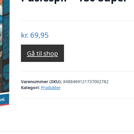
kr.
69,95
Gå til shop
Varenummer (SKU):
8488469121737002782
Kategori:
Produkter