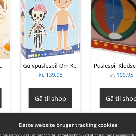
 Skovdyr – 9 Brikker – Small Foot
Gulvpuslespil Om Kroppen – Dreng
kr.
139,95
kr.
109,95
Gå til shop
Gå til sho
Dette website bruger tracking cookies
 bruger cookies til at forbedre brugeroplevelsen. Ved at bruge vores hjemmeside