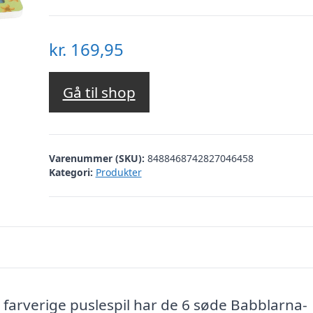
kr.
169,95
Gå til shop
Varenummer (SKU):
8488468742827046458
Kategori:
Produkter
farverige puslespil har de 6 søde Babblarna-