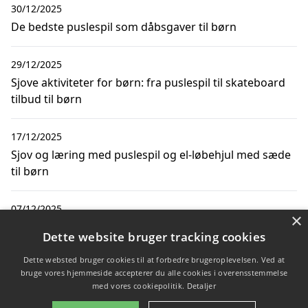
30/12/2025
De bedste puslespil som dåbsgaver til børn
29/12/2025
Sjove aktiviteter for børn: fra puslespil til skateboard
tilbud til børn
17/12/2025
Sjov og læring med puslespil og el-løbehjul med sæde
til børn
07/12/2025
×
Puslespil til bedsteforældre: de bedste gaver til 80-års
Dette website bruger tracking cookies
fødselsdag
Dette websted bruger cookies til at forbedre brugeroplevelsen. Ved at
bruge vores hjemmeside accepterer du alle cookies i overensstemmelse
med vores cookiepolitik.
Detaljer
Copyright 2026 - Pilanto Aps